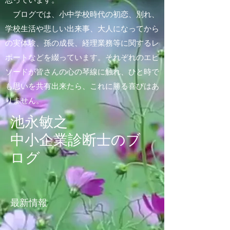
思っています。
ブログでは、小中学校時代の初恋、別れ、
学校生活や悲しい出来事、大人になってから
の実体験、孫の成長、経理業務等に関するレ
ポートなどを綴っています。それぞれのエピ
ソードが皆さんの心の琴線に触れ、ひと時で
も思いを共有出来たら、これに勝る喜びはあ
りません。
池永敏之
中小企業診断士のブ
ログ
最新情報