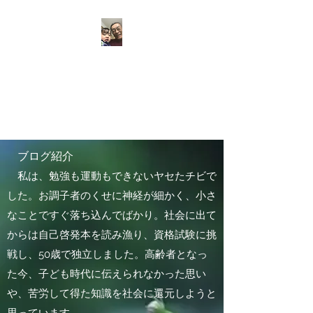
池永敏之 中小企業診
断士のブログ
いろいろ見て、参加しよう
ブログ紹介
私は、勉強も運動もできないヤセたチビで
した。お調子者のくせに神経が細かく、小さ
なことですぐ落ち込んでばかり。社会に出て
からは自己啓発本を読み漁り、資格試験に挑
戦し、50歳で独立しました。高齢者となっ
た今、子ども時代に伝えられなかった思い
や、苦労して得た知識を社会に還元しようと