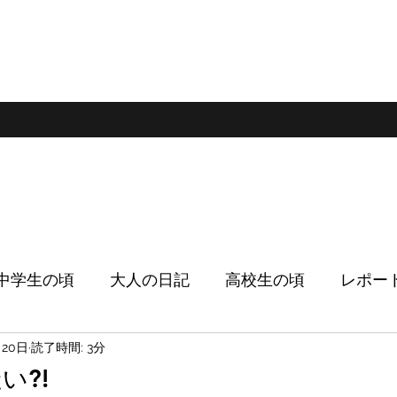
ログ
中学生の頃
大人の日記
高校生の頃
レポー
月20日
読了時間: 3分
い?!