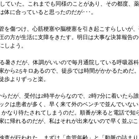
急上昇していた。これまでも同様のことがあり、その都度、
は体に合っていると思ったのだが･･･。
管を傷つけ、心筋梗塞や脳梗塞を引き起こすらしいが、
圧の方が生活に支障をきたす。明日は大事な決算報告の
にしよう。
える暑さだが、体調がいいので毎月通院している呼吸器
家から2.5キロあるので、徒歩では時間がかかるためだ
徒歩よりずっと楽。
からだが、受付は2時半からなので、2時7分に着いたら誰
ックは患者が多く、早く来て外のベンチで並んでいない
、かなり待たされてしまうのだ。順番が来ると電話で知
家に帰れるのだが、私はそれが出来ないので早く並ぶこ
検査が行われた。まずは「血管年齢」と「動脈の詰まり