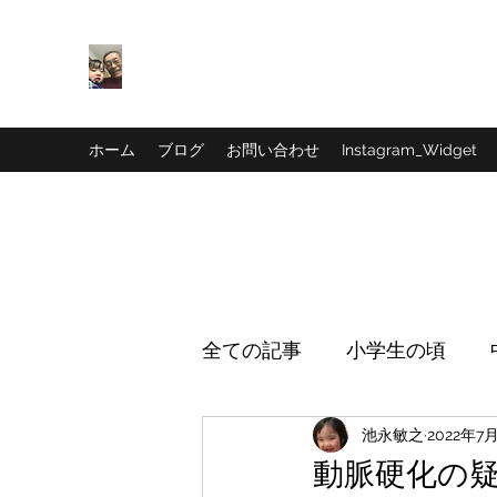
池永敏之 中小企業診断士のブ
いろいろ見て、参加しよう
ホーム
ブログ
お問い合わせ
Instagram_Widget
全ての記事
小学生の頃
池永敏之
2022年7
動脈硬化の疑