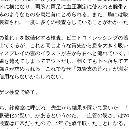
ドに横になり、両腕と両足に血圧測定に使われる腕帯と
みのようなものを両足首にとめられる。また、胸には吸
装着され、一度に多くの検査をしていることがわかった
の荒れ」を数値化する検査。ピエトロドレッシングの蓋
出てくるが、これと同じような筒先から息を大きく吸い
ィスプレイの雲のイラストが左から右へと流れていく。
線を越えてしまってアウトだし、弱くても下へ落ちてア
強さが求められる。これでなぜ「気管支の荒れ」が測定
信用ならないかもしれない。
ゲン検査で終了。
のち、診察室に呼ばれ、先生から結果を聞いて驚いた。
脈硬化の疑い」があるというのだ。「血管の硬さ」は7
検査は正常だったので、1年で5歳年取ったことになる