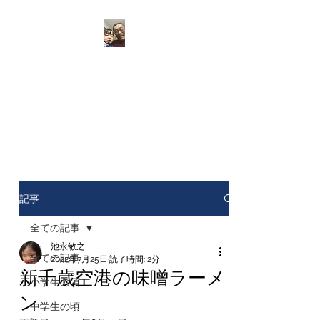
池永敏之 中小企業診
断士のブログ
いろいろ見て、参加しよう
記事
全ての記事
池永敏之
全ての記事
2022年7月25日
読了時間: 2分
新千歳空港の味噌ラーメ
小学生の頃
ン
中学生の頃