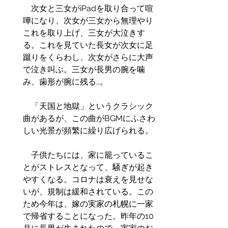
　次女と三女がiPadを取り合って喧
嘩になり、次女が三女から無理やり
これを取り上げ、三女が大泣きす
る。これを見ていた長女が次女に足
蹴りをくらわし、次女がさらに大声
で泣き叫ぶ。三女が長男の腕を噛
み、歯形が腕に残る…。
　「天国と地獄」というクラシック
曲があるが、この曲がBGMにふさわ
しい光景が頻繁に繰り広げられる。
　子供たちには、家に籠っているこ
とがストレスとなって、騒ぎが起き
やすくなる。コロナは衰えを見せな
いが、規制は緩和されている。この
ため今年は、嫁の実家の札幌に一家
で帰省することになった。昨年の10